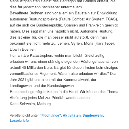
siehe Afghanistan.Selbst das Pentagon hat Studien erstellt, die
dies für jedermann nachlesbar untermauern.
Bewaffnete Drohnen sind vor allem ein Baustein zur Entwicklung
autonomer Rüstungsprojekte (Future Combat Air System FCAS),
auf die sich die Bundesrepublik, Spanien und Frankreich geeinigt
haben. Dies sagt man uns natürlich nicht. Autonome Rüstung,
dies ist eine Tür, die man besser nicht aufstößt, denn man
bekommt sie nicht mehr zu. Jemen, Syrien, Moria (Kara Tepe),
Lipa in Bosnien.
Humanitäre Katastrophen, wohin man blickt. Gleichzeitig
erlauben wir uns einen ständig steigenden Rüstungshaushalt von
aktuell 40 Milliarden Euro. Es gibt für diesen Irrsinn kein einziges
vernunftbasiertes Argument. Warum also erlauben wir dies? Das
Jahr 2021 gibt uns allen mit der Kommunalwahl, der
Landtagswahl und der Bundestagswahl
Entscheidungsmöglichkeiten in die Hand. Wir können das Thema
Abrüstung jedes Mal zur Priorität werden lassen.
Karin Schwalm, Marburg
Veröffentlicht unter
"Flüchtlinge"
,
Aktivitäten
,
Bundeswehr
,
Leserbriefe