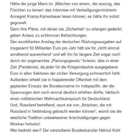
Hätte der junge Mann im „Märchen von einem, der auszog, das
Fürchten zu lernen“ das Interview mit Verteidigungsministerin
Annegret Kramp-Karrenbauer lesen können, es hätte ihn sofort
gegruselt.
Denn ihre Pläne, mit denen sie „Sicherheit“ zu erlangen gedenkt,
geben Anlass zu schlimmen Befürchtungen.
Den exorbitanten Anstieg der deutschen Rüstungsausgaben auf
insgesamt 53 Milliarden Euro pro Jahr hält sie für „nicht einmal
annähernd ausreichend“ und will ihn für längere Zeit sogar noch
durch ein sogenanntes „Planungsgesetz“ fixieren; dies in einer
Zeit (Pandemie), da jeder für die Kriegsindustrie ausgegebene
Euro in allen Sektoren der zivilen Versorgung schmerzlich fehlt.
Außerdem erhebt sie in frappierender Offenheit mit dem
geplanten Einsatz der Bundesmarine im Indopazifik, der die
Spannungen dort noch einmal deutlich erhöhen dürfte, faktisch
einen militärischen Weltmachtsanspruch für Deutschland.
Und, Russland betreffend, raunt sie von „Attacken, die mit
Russland in Verbindung gebracht werden können“, womit sie die
westliche Tradition unbewiesener Anschuldigungen gegen
Moskau fortsetzt.
Wer bedroht wen? Der verstorbene Bundeskanzler Helmut Kohl