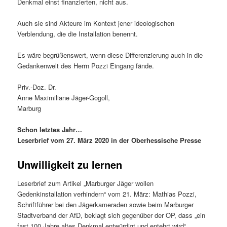
Denkmal einst finanzierten, nicht aus.
Auch sie sind Akteure im Kontext jener ideologischen
Verblendung, die die Installation benennt.
Es wäre begrüßenswert, wenn diese Differenzierung auch in die
Gedankenwelt des Herrn Pozzi Eingang fände.
Priv.-Doz. Dr.
Anne Maximiliane Jäger-Gogoll,
Marburg
Schon letztes Jahr…
Leserbrief vom 27. März 2020 in der Oberhessische Presse
Unwilligkeit zu lernen
Leserbrief zum Artikel „Marburger Jäger wollen
Gedenkinstallation verhindern“ vom 21. März: Mathias Pozzi,
Schriftführer bei den Jägerkameraden sowie beim Marburger
Stadtverband der AfD, beklagt sich gegenüber der OP, dass „ein
fast 100 Jahre altes Denkmal entwürdigt und entehrt wird“.