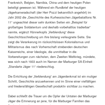
Frankreich, Belgien, Namibia, China und dem heutigen Polen
beteiligt gewesen ist. Während ein Rundbrief der heutigen
Jägerkameradschaft (der Herr Pozzi bekanntlich angehört) im
Jahr 2002 die „Geschichte des Kurhessischen Jägerbataillons Nr.
11“ ungeachtet dieser sehr dunklen Seiten ein „Beispiel für
großartiges Soldatentum und deshalb vorbehaltlos tradierbar“
nannte, ergänzt Hünnerkopfs „Verblendung“ diese
Geschichtsschreibung um ihre bislang verleugnete Seite. Sie
zeigt die Verankerung im rücksichtslosen Kolonialismus und
Militarismus des nach Vorherrschaft strebenden deutschen
Kaiserreichs, einer Ideologie, die unmittelbar in die
Vorbereitungen zum nächsten, dem Zweiten Weltkrieg, mündete,
was sich nach 1933 auch im Namen der Marburger SA-Einheit
„Standarte Jäger 11“ niederschlug.
Die Errichtung der „Verblendung“ am Jägerdenkmal ist ein mutiger
Schritt, Geschichte anzuerkennen und im Sinne einer vielfältigen
und friedensfähigen Gesellschaft produktiv sichtbar zu machen.
Dabei schließt die Trauer um die Opfer der Untaten der Marburger
Jäger die Erinnerung an jene, für die Marburger Familien das