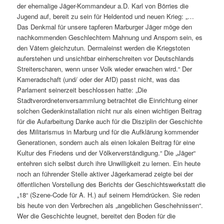
der ehemalige Jäger-Kommandeur a.D. Karl von Börries die
Jugend auf, bereit zu sein für Heldentod und neuen Krieg: „…
Das Denkmal für unsere tapferen Marburger Jäger möge den
nachkommenden Geschlechtern Mahnung und Ansporn sein, es
den Vätern gleichzutun. Dermaleinst werden die Kriegstoten
auferstehen und unsichtbar einherschreiten vor Deutschlands
Streiterscharen, wenn unser Volk wieder erwachen wird.“ Der
Kameradschaft (und/ oder der AfD) passt nicht, was das
Parlament seinerzeit beschlossen hatte: „Die
Stadtverordnetenversammlung betrachtet die Einrichtung einer
solchen Gedenkinstallation nicht nur als einen wichtigen Beitrag
für die Aufarbeitung Danke auch für die Disziplin der Geschichte
des Militarismus in Marburg und für die Aufklärung kommender
Generationen, sondern auch als einen lokalen Beitrag für eine
Kultur des Friedens und der Völkerverständigung.“ Die „Jäger“
entehren sich selbst durch ihre Unwilligkeit zu lernen. Ein heute
noch an führender Stelle aktiver Jägerkamerad zeigte bei der
öffentlichen Vorstellung des Berichts der Geschichtswerkstatt die
„18“ (Szene-Code für A. H.) auf seinem Hemdrücken. Sie reden
bis heute von den Verbrechen als „angeblichen Geschehnissen“.
Wer die Geschichte leugnet, bereitet den Boden für die