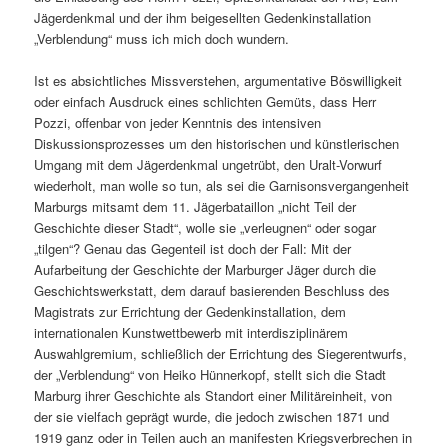
Jägerdenkmal und der ihm beigesellten Gedenkinstallation
„Verblendung“ muss ich mich doch wundern.
Ist es absichtliches Missverstehen, argumentative Böswilligkeit
oder einfach Ausdruck eines schlichten Gemüts, dass Herr
Pozzi, offenbar von jeder Kenntnis des intensiven
Diskussionsprozesses um den historischen und künstlerischen
Umgang mit dem Jägerdenkmal ungetrübt, den Uralt-Vorwurf
wiederholt, man wolle so tun, als sei die Garnisonsvergangenheit
Marburgs mitsamt dem 11. Jägerbataillon „nicht Teil der
Geschichte dieser Stadt“, wolle sie „verleugnen“ oder sogar
„tilgen“? Genau das Gegenteil ist doch der Fall: Mit der
Aufarbeitung der Geschichte der Marburger Jäger durch die
Geschichtswerkstatt, dem darauf basierenden Beschluss des
Magistrats zur Errichtung der Gedenkinstallation, dem
internationalen Kunstwettbewerb mit interdisziplinärem
Auswahlgremium, schließlich der Errichtung des Siegerentwurfs,
der „Verblendung“ von Heiko Hünnerkopf, stellt sich die Stadt
Marburg ihrer Geschichte als Standort einer Militäreinheit, von
der sie vielfach geprägt wurde, die jedoch zwischen 1871 und
1919 ganz oder in Teilen auch an manifesten Kriegsverbrechen in