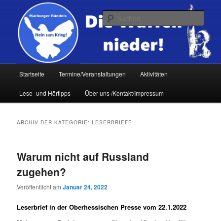
Zum
Zum
primären
sekundären
Such
Inhalt
Inhalt
springen
springen
Hauptmenü
Startseite
Termine/Veranstaltungen
Aktivitäten
Lese- und Hörtipps
Über uns /Kontakt/Impressum
ARCHIV DER KATEGORIE:
LESERBRIEFE
Warum nicht auf Russland
zugehen?
Veröffentlicht am
Januar 24, 2022
Leserbrief in der Oberhessischen Presse vom 22.1.2022