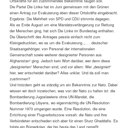
Ortskräfte für ein zustimmendes Bekenntnis taugen soll.
Die Partei Die Linke hat im Juni gemeinsam mit den Grünen
einen Antrag zur Evakuierung eben dieser Ortskräfte eingebracht.
Ergebnis: Die Mehrheit von SPD und CDU stimmte dagegen.
Als es Ende August um eine Mandatsverlängerung zur Rettung
der Menschen ging, hat sich Die Linke im Bundestag enthalten.
Die Überschrift des Antrages passte einfach nicht zum
Kleingedruckten, wo es um die Evakuierung „ . . . deutscher
Staatsangehöriger, von Personal der internationalen
Gemeinschaft sowie weiterer designierter Personen aus
Afghanistan“ ging. Jedoch kein Wort darüber, wer denn diese
„designierten“ Menschen sind, und vor allem: Wer „designiert“
hier, wer entscheidet darüber? Alles unklar. Und da soll man
zustimmen?
Und trotzdem geht es ständig um ein Bekenntnis zur Nato. Dabei
wissen wir doch inzwischen, was von der Nato zu halten ist: die
Bombardierung Jugoslawiens ohne UN-Mandat, die
Bombardierung Libyens, wo eigenmächtig die UN-Resolution
Nummer 1973 umgangen wurde. Eine Resolution, die eine
Errichtung einer Flugverbotszone vorsah; die Nato und ihre
Verbündeten entschieden sich aber für einen Sturz Ghaddafis. Es
folgte ein Bürgerkrieg, der bis heute das Land zerreißt.