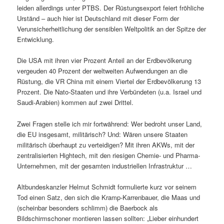
leiden allerdings unter PTBS. Der Rüstungsexport feiert fröhliche
Urständ – auch hier ist Deutschland mit dieser Form der
Verunsicherheitlichung der sensiblen Weltpolitik an der Spitze der
Entwicklung.
Die USA mit ihren vier Prozent Anteil an der Erdbevölkerung
vergeuden 40 Prozent der weltweiten Aufwendungen an die
Rüstung, die VR China mit einem Viertel der Erdbevölkerung 13
Prozent. Die Nato-Staaten und ihre Verbündeten (u.a. Israel und
Saudi-Arabien) kommen auf zwei Drittel.
Zwei Fragen stelle ich mir fortwährend: Wer bedroht unser Land,
die EU insgesamt, militärisch? Und: Wären unsere Staaten
militärisch überhaupt zu verteidigen? Mit ihren AKWs, mit der
zentralisierten Hightech, mit den riesigen Chemie- und Pharma-
Unternehmen, mit der gesamten industriellen Infrastruktur …
Altbundeskanzler Helmut Schmidt formulierte kurz vor seinem
Tod einen Satz, den sich die Kramp-Karrenbauer, die Maas und
(scheinbar besonders schlimm) die Baerbock als
Bildschirmschoner montieren lassen sollten: „Lieber einhundert