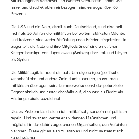
Militärausgaben verantwortlich (werden verbündete Länder wie
Israel und Saudi-Arabien einbezogen, sind es sogar über 60
Prozent).
Die USA und die Nato, damit auch Deutschland, sind also seit
mehr als 20 Jahren die militärisch bei weitem stärksten Mächte.
Und trotzdem sind weder Abrüstung noch Frieden eingetreten. Im
Gegenteil, die Nato und ihre Mitgliedsländer sind an etlichen
Kriegen beteiligt, von Jugoslawien (Serbien) über Irak und Libyen
bis Syrien.
Die Militär-Logik ist recht einfach: Um eigene (geo-)politische,
wirtschaftliche und andere Ziele durchzusetzen, muss „man“
militärisch überlegen sein. Dummerweise denkt der potenzielle
Gegner ähnlich und rüstet ebenfalls auf, dies wird zu Recht als
Rüstungsspirale bezeichnet.
Dieses Problem lässt sich nicht militärisch, sondern nur politisch
regeln. Und zwar mit vertrauensbildenden Maßnahmen und
möglichst in der dafür vorgesehenen Organisation, den Vereinten
Nationen. Diese gilt es also zu stärken und nicht systematisch
zu schwächen.