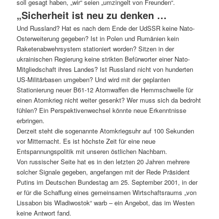
soll gesagt haben, „wir“ seien „umzingelt von Freunden“.
„Sicherheit ist neu zu denken …
Und Russland? Hat es nach dem Ende der UdSSR keine Nato-
Osterweiterung gegeben? Ist in Polen und Rumänien kein
Raketenabwehrsystem stationiert worden? Sitzen in der
ukrainischen Regierung keine strikten Befürworter einer Nato-
Mitgliedschaft ihres Landes? Ist Russland nicht von hunderten
US-Militärbasen umgeben? Und wird mit der geplanten
Stationierung neuer B61-12 Atomwaffen die Hemmschwelle für
einen Atomkrieg nicht weiter gesenkt? Wer muss sich da bedroht
fühlen? Ein Perspektivenwechsel könnte neue Erkenntnisse
erbringen.
Derzeit steht die sogenannte Atomkriegsuhr auf 100 Sekunden
vor Mitternacht. Es ist höchste Zeit für eine neue
Entspannungspolitik mit unseren östlichen Nachbarn.
Von russischer Seite hat es in den letzten 20 Jahren mehrere
solcher Signale gegeben, angefangen mit der Rede Präsident
Putins im Deutschen Bundestag am 25. September 2001, in der
er für die Schaffung eines gemeinsamen Wirtschaftsraums „von
Lissabon bis Wladiwostok“ warb – ein Angebot, das im Westen
keine Antwort fand.