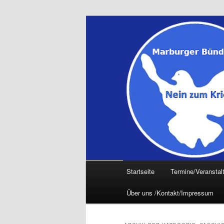
Zum
Zum
primären
sekundären
Inhalt
Inhalt
springen
springen
Hauptmenü
Startseite
Termine/Veranstal
Über uns /Kontakt/Impressum