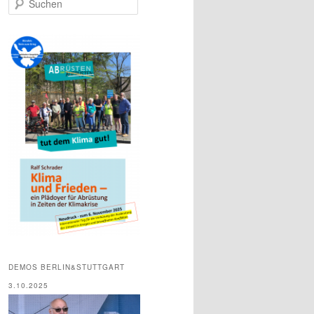
u
c
h
e
n
DEMOS BERLIN&STUTTGART
3.10.2025