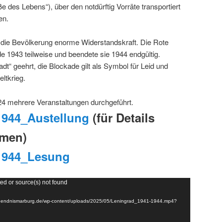
 des Lebens“), über den notdürftig Vorräte transportiert
en.
 die Bevölkerung enorme Widerstandskraft. Die Rote
 1943 teilweise und beendete sie 1944 endgültig.
dt“ geehrt, die Blockade gilt als Symbol für Leid und
ltkrieg.
4 mehrere Veranstaltungen durchgeführt.
1944_Austellung
(für Details
omen)
1944_Lesung
ed or source(s) not found
gsbuendnismarburg.de/wp-content/uploads/2025/05/Leningrad_1941-1944.mp4?