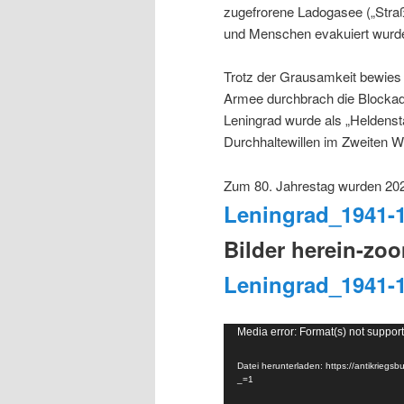
zugefrorene Ladogasee („Straße
und Menschen evakuiert wurd
Trotz der Grausamkeit bewies
Armee durchbrach die Blockade
Leningrad wurde als „Heldensta
Durchhaltewillen im Zweiten We
Zum 80. Jahrestag wurden 202
Leningrad_1941-
Bilder herein-zo
Leningrad_1941-
Video-
Media error: Format(s) not support
Player
Datei herunterladen: https://antikrie
_=1