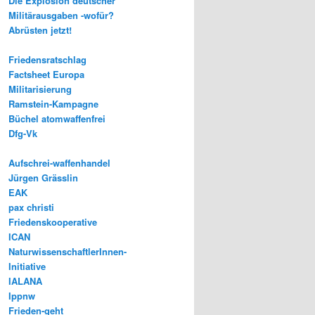
Die Explosion deutscher
Militärausgaben -wofür?
Abrüsten jetzt!
Friedensratschlag
Factsheet Europa
Militarisierung
Ramstein-Kampagne
Büchel atomwaffenfrei
Dfg-Vk
Aufschrei-waffenhandel
Jürgen Grässlin
EAK
pax christi
Friedenskooperative
ICAN
NaturwissenschaftlerInnen-
Initiative
IALANA
Ippnw
Frieden-geht