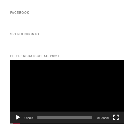
FACEBOOK
SPENDENKONTO
FRIEDENSRATSCHLAG 20/21
Video-
Player
00:00
01:30:01