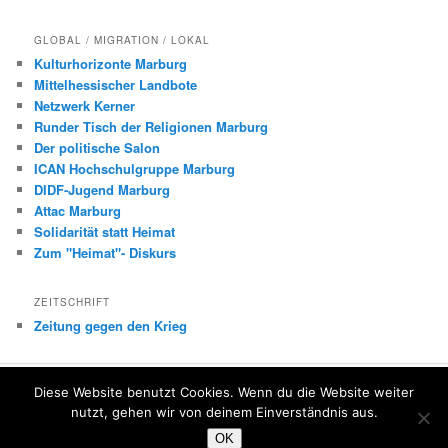
GLOBAL / MIGRATION / LOKAL
Kulturhorizonte Marburg
Mittelhessischer Landbote
Netzwerk Kerner
Runder Tisch der Religionen Marburg
Der politische Salon
ICAN Hochschulgruppe Marburg
DIDF-Jugend Marburg
Attac Marburg
Solidarität statt Heimat
Zum "Heimat"- Diskurs
ZEITSCHRIFT
Zeitung gegen den Krieg
Diese Website benutzt Cookies. Wenn du die Website weiter
Über uns
Mit Stolz präsentiert von WordPress
nutzt, gehen wir von deinem Einverständnis aus.
OK