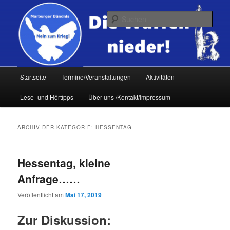
Zum
Zum
primären
sekundären
Such
Inhalt
Inhalt
springen
springen
Hauptmenü
Startseite
Termine/Veranstaltungen
Aktivitäten
Lese- und Hörtipps
Über uns /Kontakt/Impressum
ARCHIV DER KATEGORIE:
HESSENTAG
Hessentag, kleine
Anfrage……
Veröffentlicht am
Mai 17, 2019
Zur Diskussion: