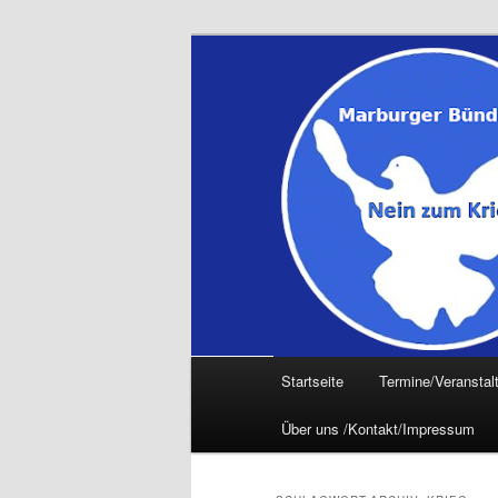
Zum
Zum
primären
sekundären
Inhalt
Inhalt
springen
springen
Hauptmenü
Startseite
Termine/Veranstal
Über uns /Kontakt/Impressum