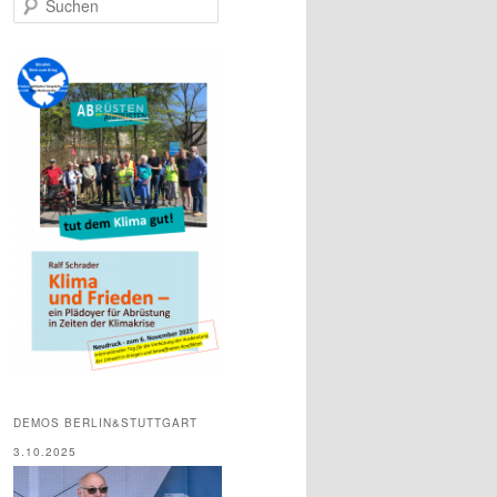
u
c
h
e
n
DEMOS BERLIN&STUTTGART
3.10.2025