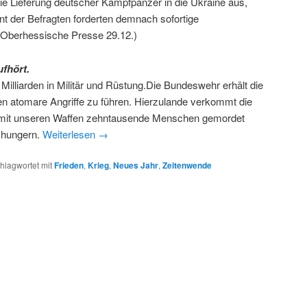
e Lieferung deutscher Kampfpanzer in die Ukraine aus,
nt der Befragten forderten demnach sofortige
(Oberhessische Presse 29.12.)
ufhört.
 Milliarden in Militär und Rüstung.Die Bundeswehr erhält die
en atomare Angriffe zu führen. Hierzulande verkommt die
nd mit unseren Waffen zehntausende Menschen gemordet
n hungern.
Weiterlesen
→
hlagwortet mit
Frieden
,
Krieg
,
Neues Jahr
,
Zeitenwende