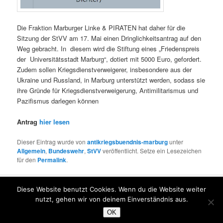
Die Fraktion Marburger Linke & PIRATEN hat daher für die
Sitzung der StVV am 17. Mai einen Dringlichkeitsantrag auf den
Weg gebracht. In diesem wird die Stiftung eines „Friedenspreis
der Universitätsstadt Marburg“, dotiert mit 5000 Euro, gefordert.
Zudem sollen Kriegsdienstverweigerer, insbesondere aus der
Ukraine und Russland, in Marburg unterstützt werden, sodass sie
ihre Gründe für Kriegsdienstverweigerung, Antimilitarismus und
Pazifismus darlegen können
Antrag
hier lesen
Dieser Eintrag wurde von
antikriegsbuendnis-marburg
unter
Allgemein
,
Bundeswehr
,
StVV
veröffentlicht. Setze ein Lesezeichen
für den
Permalink
.
Diese Website benutzt Cookies. Wenn du die Website weiter
Über uns
Mit Stolz präsentiert von WordPress
nutzt, gehen wir von deinem Einverständnis aus.
OK