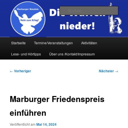
Zum
primären
Such
Inhalt
springen
Hauptmenü
Startseite
Termine/Veranstaltungen
Aktivitäten
Lese- und Hörtipps
Über uns /Kontakt/Impressum
Beitragsnavigation
←
Vorheriger
Nächster
→
Marburger Friedenspreis
einführen
Veröffentlicht am
Mai 14, 2024