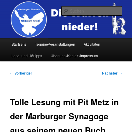
Zum
primären
Such
Inhalt
springen
Hauptmenü
Startseite
Termine/Veranstaltungen
Aktivitäten
Lese- und Hörtipps
Über uns /Kontakt/Impressum
Beitragsnavigation
←
Vorheriger
Nächster
→
Tolle Lesung mit Pit Metz in
der Marburger Synagoge
aus seinem neuen Buch