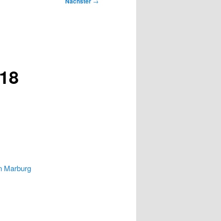
Nächster
→
018
in Marburg