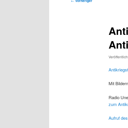
Beitragsnavigation
←
Vorheriger
Ant
Anti
Veröffentlic
Antikriegs
Mit Bilder
Radio Une
zum Antik
Aufruf de