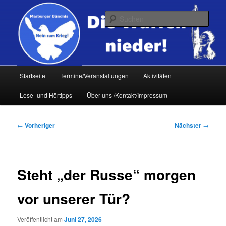
Zum
primären
Such
Inhalt
springen
Hauptmenü
Startseite
Termine/Veranstaltungen
Aktivitäten
Lese- und Hörtipps
Über uns /Kontakt/Impressum
Beitragsnavigation
←
Vorheriger
Nächster
→
Steht „der Russe“ morgen
vor unserer Tür?
Veröffentlicht am
Juni 27, 2026