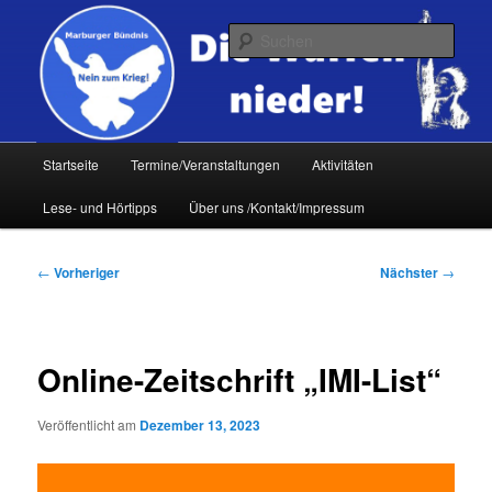
Zum
primären
Such
Inhalt
springen
Hauptmenü
Startseite
Termine/Veranstaltungen
Aktivitäten
Lese- und Hörtipps
Über uns /Kontakt/Impressum
Beitragsnavigation
←
Vorheriger
Nächster
→
Online-Zeitschrift „IMI-List“
Veröffentlicht am
Dezember 13, 2023