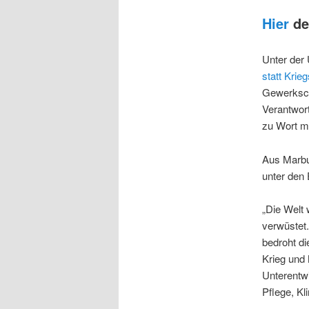
Hier
de
Unter der 
statt Krieg
Gewerksch
Verantwort
zu Wort m
Aus Marbu
unter den 
„Die Welt
verwüstet
bedroht di
Krieg und 
Unterentwi
Pflege, K