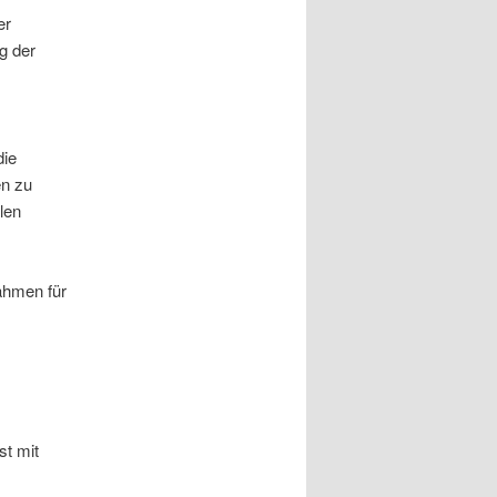
er
g der
die
en zu
len
ahmen für
st mit