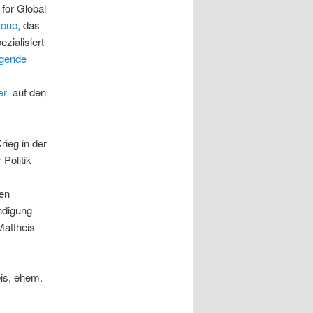
 for Global
roup
, das
ezialisiert
igende
er
auf den
rieg in der
Politik
den
ndigung
Mattheis
is, ehem.