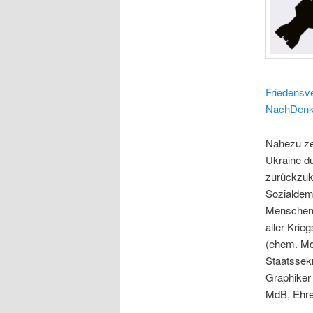
Friedensv
NachDenk
Nahezu zei
Ukraine du
zurückzuk
Sozialdemo
Menschen 
aller Krie
(ehem. Md
Staatssekr
Graphiker 
MdB, Ehre