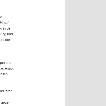
“
nd
24 auf
d in den
dung und
sse der
ngen und
Das ergibt
ellen
!
nd ihrer
d gegen