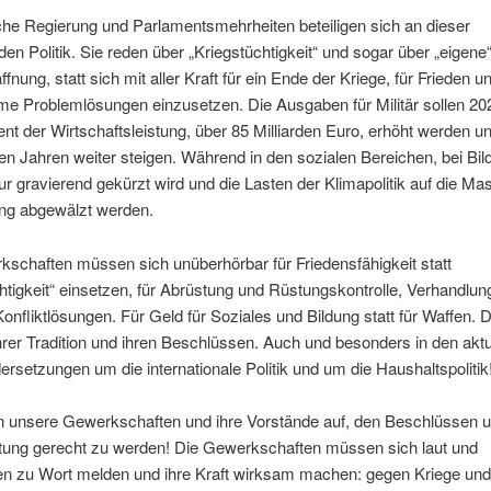
he Regierung und Parlamentsmehrheiten beteiligen sich an dieser
en Politik. Sie reden über „Kriegstüchtigkeit“ und sogar über „eigene
nung, statt sich mit aller Kraft für ein Ende der Kriege, für Frieden u
e Problemlösungen einzusetzen. Die Ausgaben für Militär sollen 20
nt der Wirtschaftsleistung, über 85 Milliarden Euro, erhöht werden un
 Jahren weiter steigen. Während in den sozialen Bereichen, bei Bil
tur gravierend gekürzt wird und die Lasten der Klimapolitik auf die Ma
ng abgewälzt werden.
schaften müssen sich unüberhörbar für Friedensfähigkeit statt
htigkeit“ einsetzen, für Abrüstung und Rüstungskontrolle, Verhandlu
 Konfliktlösungen. Für Geld für Soziales und Bildung statt für Waffen. 
hrer Tradition und ihren Beschlüssen. Auch und besonders in den aktu
rsetzungen um die internationale Politik und um die Haushaltspolitik
n unsere Gewerkschaften und ihre Vorstände auf, den Beschlüssen u
tung gerecht zu werden! Die Gewerkschaften müssen sich laut und
en zu Wort melden und ihre Kraft wirksam machen: gegen Kriege un