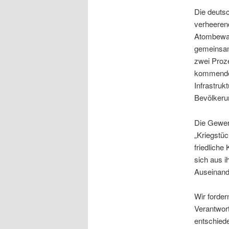
Die deutsc
verheerend
Atombewaff
gemeinsam
zwei Proze
kommenden
Infrastruk
Bevölkeru
Die Gewerk
„Kriegstüc
friedliche
sich aus i
Auseinande
Wir forder
Verantwor
entschied