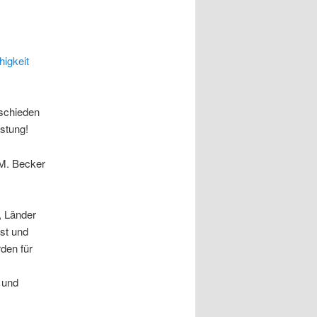
igkeit
tschieden
stung!
 M. Becker
, Länder
st und
den für
 und