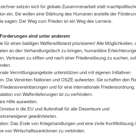
eichner setzen sich für globale Zusammenarbeit statt machtpolitisch
ion ein. Sie wollen eine Stärkung des Humanen anstelle der Förderun
Sie sagen: Der Weg zum Frieden ist ein Weg des Lernens.
 Forderungen sind unter anderem
e für einen baldigen Waffenstillstand priorisieren! Alle Möglichkeiten, 
eien an den Verhandlungstisch zu bringen, humanitäre Erleichterung
n, Vertrauen zu stiften und nach einer Friedenslösung zu suchen, sol
erden.
ionale Vermittlungsangebote unterstützen und mit eigenen Initiativen
ren. Die Vereinten Nationen und OSZE aufwerten. Sie schaffen den R
 Friedensvereinbarungen und für eine internationale Friedensordnung.
alation von Waffenlieferungen ist zu verhindern.
re Hilfe ausweiten.
Einreise in die EU und Aufenthalt für alle Deserteure und
stverweigerer gewährleisten.
tion: Das Ende von Kriegshandlungen und eine zivile Konfliktlösung i
 von Wirtschaftssanktionen zu verbinden.