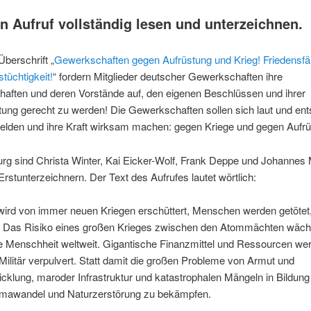
n Aufruf vollständig lesen und unterzeichnen.
Überschrift „
Gewerkschaften gegen Aufrüstung und Krieg! Friedensfäh
stüchtigkeit!
“ fordern Mitglieder deutscher Gewerkschaften ihre
aften und deren Vorstände auf, den eigenen Beschlüssen und ihrer
ung gerecht zu werden! Die Gewerkschaften sollen sich laut und en
elden und ihre Kraft wirksam machen: gegen Kriege und gegen Aufrü
rg sind Christa Winter, Kai Eicker-Wolf, Frank Deppe und Johannes
Erstunterzeichnern. Der Text des Aufrufes lautet wörtlich:
 wird von immer neuen Kriegen erschüttert, Menschen werden getötet
. Das Risiko eines großen Krieges zwischen den Atommächten wäch
e Menschheit weltweit. Gigantische Finanzmittel und Ressourcen wer
Militär verpulvert. Statt damit die großen Probleme von Armut und
cklung, maroder Infrastruktur und katastrophalen Mängeln in Bildung
limawandel und Naturzerstörung zu bekämpfen.