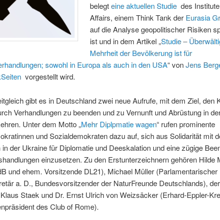
belegt
eine aktuellen Studie
des Institute
Affairs, einem Think Tank der
Eurasia G
auf die Analyse geopolitischer Risiken sp
ist und in dem Artikel „
Studie – Überwält
Mehrheit der Bevölkerung ist für
erhandlungen; sowohl in Europa als auch in den USA
“ von
Jens Berg
Seiten
vorgestellt wird.
tgleich gibt es in Deutschland zwei neue Aufrufe, mit dem Ziel, den K
rch Verhandlungen zu beenden und zu Vernunft und Abrüstung in der 
ehren. Unter dem Motto „
Mehr Diplpmatie wagen
“ rufen prominente
kratinnen und Sozialdemokraten dazu auf, sich aus Solidarität mit 
in der Ukraine für Diplomatie und Deeskalation und eine zügige Bee
gshandlungen einzusetzen. Zu den Erstunterzeichnern gehören Hilde 
B und ehem. Vorsitzende DL21), Michael Müller (Parlamentarischer
etär a. D., Bundesvorsitzender der NaturFreunde Deutschlands), der
Klaus Staek und Dr. Ernst Ulrich von Weizsäcker (Erhard-Eppler-Kre
npräsident des Club of Rome).