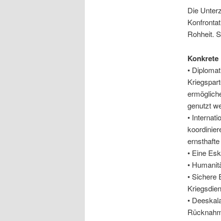
Die Unterz
Konfrontat
Rohheit. 
Konkrete
• Diplomati
Kriegspart
ermögliche
genutzt w
• Internat
koordinie
ernsthafte
• Eine Esk
• Humanitä
• Sichere 
Kriegsdien
• Deeskala
Rücknahme