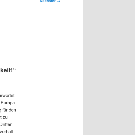
Nächster
→
keit!“
rwortet
n Europa
 für den
t zu
Dritten
verhalt