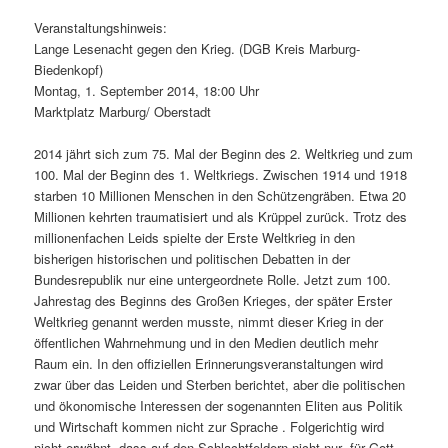
Veranstaltungshinweis:
Lange Lesenacht gegen den Krieg. (DGB Kreis Marburg-
Biedenkopf)
Montag, 1. September 2014, 18:00 Uhr
Marktplatz Marburg/ Oberstadt
2014 jährt sich zum 75. Mal der Beginn des 2. Weltkrieg und zum
100. Mal der Beginn des 1. Weltkriegs. Zwischen 1914 und 1918
starben 10 Millionen Menschen in den Schützengräben. Etwa 20
Millionen kehrten traumatisiert und als Krüppel zurück. Tr
otz des
millionenfachen Leids spielte der Erste Weltkrieg in den
bisherigen historischen und politischen Debatten in der
Bundesrepublik nur eine untergeordnete Rolle. Jetzt zum 100.
Jahrestag des Beginns des Großen Krieges, der später Erster
Weltkrieg genannt werden musste, nimmt dieser Krieg in der
öffentlichen Wahrnehmung und in den Medien deutlich mehr
Raum ein. In den offiziellen Erinnerungsveranstaltungen wird
zwar über das Leiden und Sterben berichtet, aber die politischen
und ökonomische Interessen der sogenannten Eliten aus Politik
und Wirtschaft kommen nicht zur Sprache . Folgerichtig wird
nicht erwähnt, dass auf den Schlachtfeldern nicht nur „für Gott,