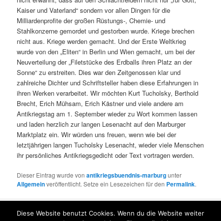
Kaiser und Vaterland“ sondern vor allen Dingen für die
Milliardenprofite der großen Rüstungs-, Chemie- und
Stahlkonzerne gemordet und gestorben wurde. Kriege brechen
nicht aus. Kriege werden gemacht. Und der Erste Weltkrieg
wurde von den „Eliten“ in Berlin und Wien gemacht, um bei der
Neuverteilung der „Filetstücke des Erdballs ihren Platz an der
Sonne“ zu erstreiten. Dies war den Zeitgenossen klar und
zahlreiche Dichter und Schriftsteller haben diese Erfahrungen in
ihren Werken verarbeitet. Wir möchten Kurt Tucholsky, Berthold
Brecht, Erich Mühsam, Erich Kästner und viele andere am
Antikriegstag am 1. September wieder zu Wort kommen lassen
und laden herzlich zur langen Lesenacht auf den Marburger
Marktplatz ein. Wir würden uns freuen, wenn wie bei der
letztjährigen langen Tucholsky Lesenacht, wieder viele Menschen
ihr persönliches Antikriegsgedicht oder Text vortragen werden.
Dieser Eintrag wurde von
antikriegsbuendnis-marburg
unter
Allgemein
veröffentlicht. Setze ein Lesezeichen für den
Permalink
.
Diese Website benutzt Cookies. Wenn du die Website weiter
Über uns
Mit Stolz präsentiert von WordPress