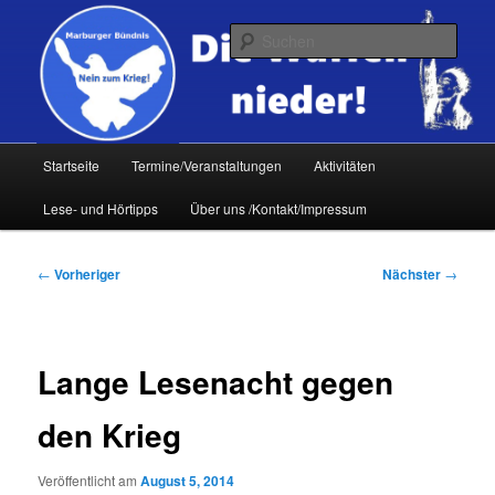
Zum
primären
Such
Inhalt
springen
Hauptmenü
Startseite
Termine/Veranstaltungen
Aktivitäten
Lese- und Hörtipps
Über uns /Kontakt/Impressum
Beitragsnavigation
←
Vorheriger
Nächster
→
Lange Lesenacht gegen
den Krieg
Veröffentlicht am
August 5, 2014