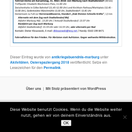
Dieser Eintrag wurde von
antikriegsbuendnis-marburg
unter
Aktivitäten
,
Osterspaziergang 2018
veröffentlicht. Setze ein
Lesezeichen für den
Permalink
.
Über uns
Mit Stolz präsentiert von WordPress
Diese Website benutzt Cookies. Wenn du die Website weiter
nutzt, gehen wir von deinem Einverständnis aus.
OK